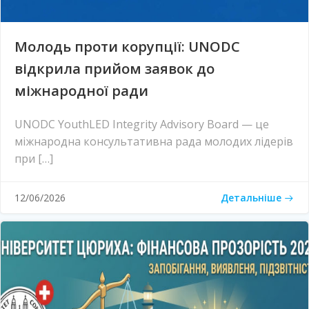
Молодь проти корупції: UNODC
відкрила прийом заявок до
міжнародної ради
UNODC YouthLED Integrity Advisory Board — це
міжнародна консультативна рада молодих лідерів
при […]
Детальніше
12/06/2026