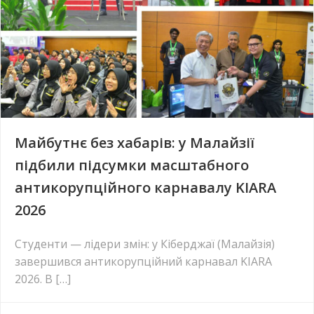
Майбутнє без хабарів: у Малайзії
підбили підсумки масштабного
антикорупційного карнавалу KIARA
2026
Студенти — лідери змін: у Кіберджаї (Малайзія)
завершився антикорупційний карнавал KIARA
2026. В […]