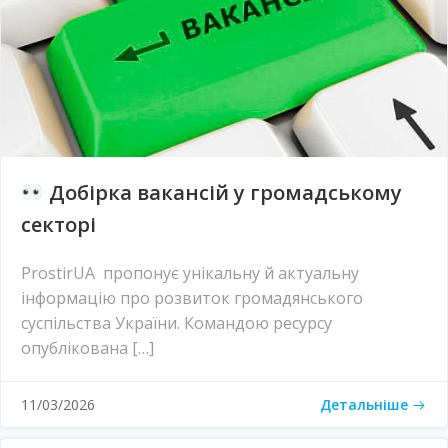
Добірка вакансій у громадському
секторі
ProstirUA пропонує унікальну й актуальну
інформацію про розвиток громадянського
суспільства України. Командою ресурсу
опублікована […]
Детальніше
11/03/2026