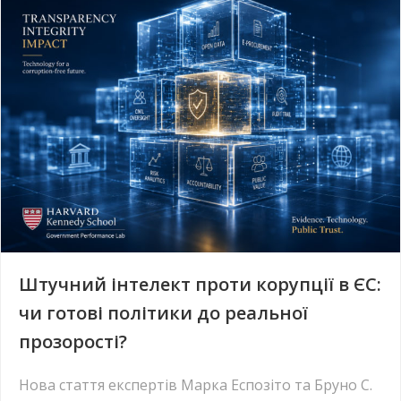
Штучний інтелект проти корупції в ЄС:
чи готові політики до реальної
прозорості?
Нова стаття експертів Марка Еспозіто та Бруно С.