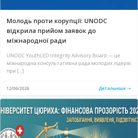
Молодь проти корупції: UNODC
відкрила прийом заявок до
міжнародної ради
UNODC YouthLED Integrity Advisory Board — це
міжнародна консультативна рада молодих лідерів
при […]
Детальніше
12/06/2026