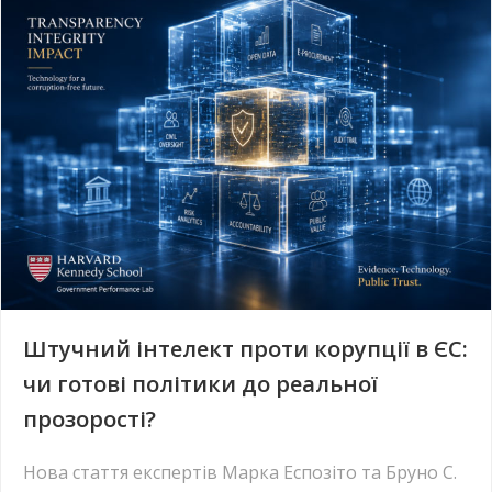
Штучний інтелект проти корупції в ЄС:
чи готові політики до реальної
прозорості?
Нова стаття експертів Марка Еспозіто та Бруно С.