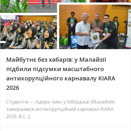
Майбутнє без хабарів: у Малайзії
підбили підсумки масштабного
антикорупційного карнавалу KIARA
2026
Студенти — лідери змін: у Кіберджаї (Малайзія)
завершився антикорупційний карнавал KIARA
2026. В […]