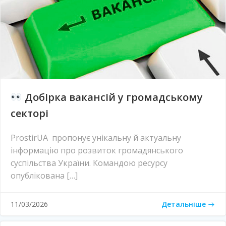
Добірка вакансій у громадському
секторі
ProstirUA пропонує унікальну й актуальну
інформацію про розвиток громадянського
суспільства України. Командою ресурсу
опублікована […]
Детальніше
11/03/2026